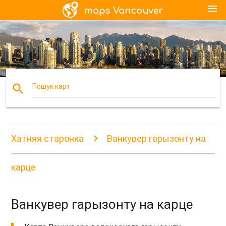
menu
search
Пошук карт
Хатняя старонка
Ванкувер гарызонту на
карце
Ванкувер гарызонту на карце