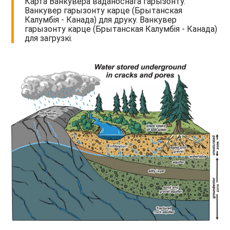
Карта Ванкувера ваданоснага гарызонту.
Ванкувер гарызонту карце (Брытанская
Калумбія - Канада) для друку. Ванкувер
гарызонту карце (Брытанская Калумбія - Канада)
для загрузкі.