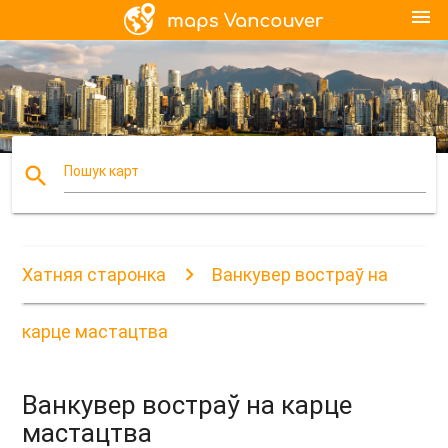
menu
search
Пошук карт
Хатняя старонка
Ванкувер востраў на
карце мастацтва
Ванкувер востраў на карце
мастацтва