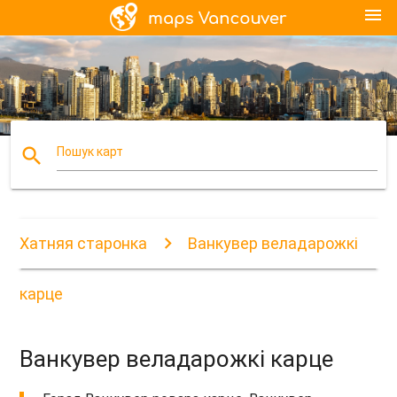
menu
search
Пошук карт
Хатняя старонка
Ванкувер веладарожкі
карце
Ванкувер веладарожкі карце