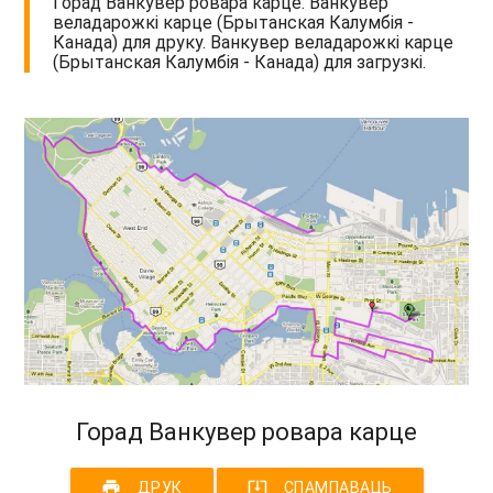
Горад Ванкувер ровара карце. Ванкувер
веладарожкі карце (Брытанская Калумбія -
Канада) для друку. Ванкувер веладарожкі карце
(Брытанская Калумбія - Канада) для загрузкі.
Горад Ванкувер ровара карце
print
system_update_alt
ДРУК
СПАМПАВАЦЬ