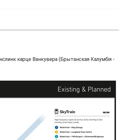
анслинк карце Ванкувера (Брытанская Калумбія -