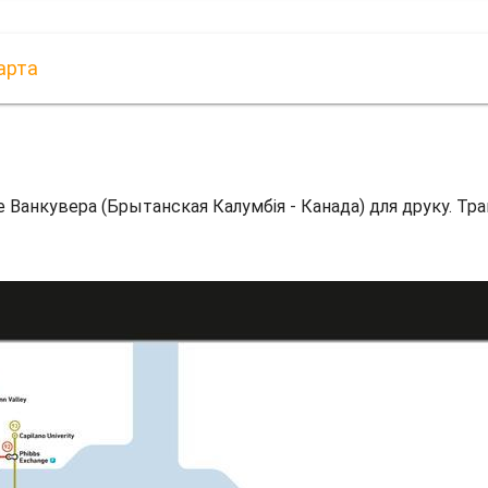
арта
е Ванкувера (Брытанская Калумбія - Канада) для друку. Тр