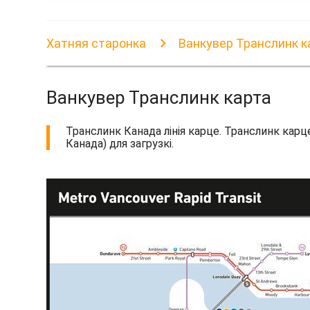
Хатняя старонка
Ванкувер Транслинк к
Ванкувер Транслинк карта
Транслинк Канада лінія карце. Транслинк карц
Канада) для загрузкі.