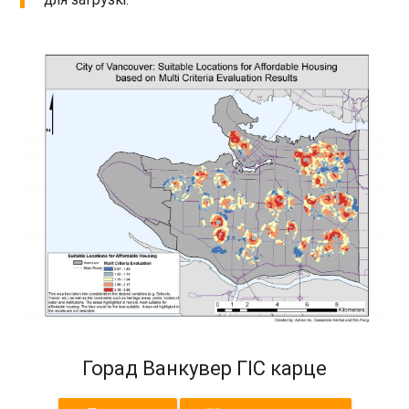
Горад Ванкувер ГІС карце