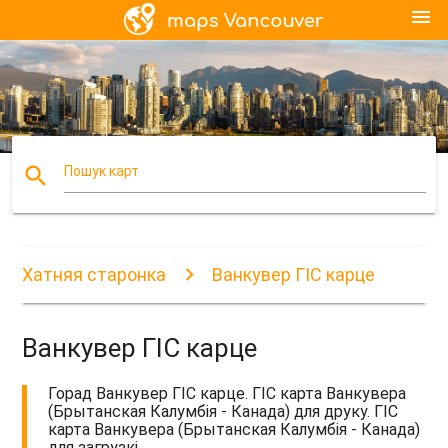
menu
search
Пошук карт
Хатняя старонка
Ванкувер ГІС карце
Ванкувер ГІС карце
Горад Ванкувер ГІС карце. ГІС карта Ванкувера
(Брытанская Калумбія - Канада) для друку. ГІС
карта Ванкувера (Брытанская Калумбія - Канада)
для загрузкі.