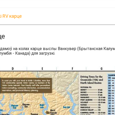
і RV карце
це
дамоў на колах карце выспы Ванкувер (Брытанская Калумбі
бія - Канада) для загрузкі.