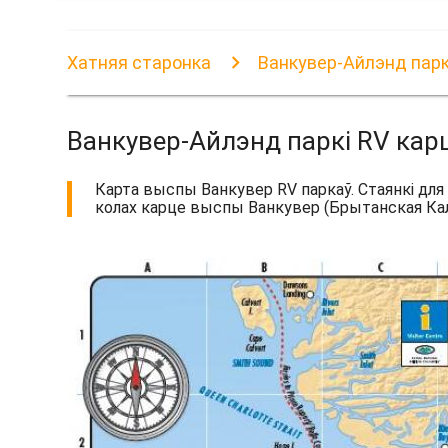
Хатняя старонка
Ванкувер-Айлэнд парк
Ванкувер-Айлэнд паркі RV кар
Карта выспы Ванкувер RV паркаў. Стаянкі для 
колах карце выспы Ванкувер (Брытанская Калум