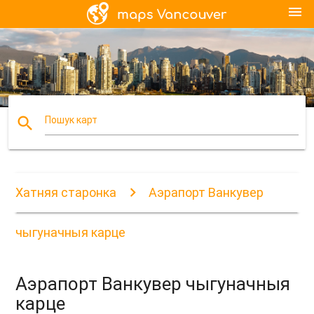
menu
search
Пошук карт
Хатняя старонка
Аэрапорт Ванкувер
чыгуначныя карце
Аэрапорт Ванкувер чыгуначныя
карце