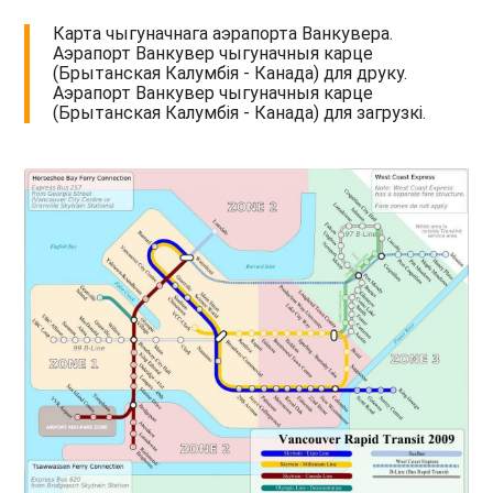
Карта чыгуначнага аэрапорта Ванкувера.
Аэрапорт Ванкувер чыгуначныя карце
(Брытанская Калумбія - Канада) для друку.
Аэрапорт Ванкувер чыгуначныя карце
(Брытанская Калумбія - Канада) для загрузкі.